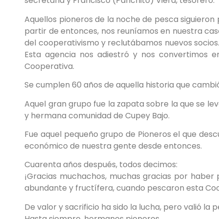
secretaria y Francisco (Panchito) Viera, tesorero.
Aquellos pioneros de la noche de pesca siguieron 
partir de entonces, nos reuníamos en nuestra cas
del cooperativismo y reclutábamos nuevos socios
Esta agencia nos adiestró y nos convertimos 
Cooperativa.
Se cumplen 60 años de aquella historia que cambi
Aquel gran grupo fue la zapata sobre la que se l
y hermana comunidad de Cupey Bajo.
Fue aquel pequeño grupo de Pioneros el que desc
económico de nuestra gente desde entonces.
Cuarenta años después, todos decimos:
¡Gracias muchachos, muchas gracias por haber pa
abundante y fructífera, cuando pescaron esta Co
De valor y sacrificio ha sido la lucha, pero valió la 
Hasta siempre, hermanos pioneros.