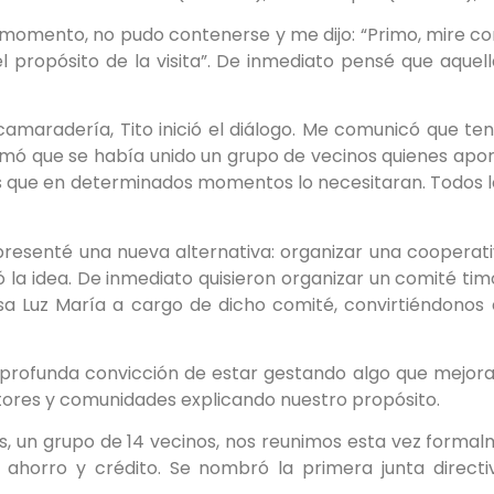
 momento, no pudo contenerse y me dijo: “Primo, mire c
l propósito de la visita”. De inmediato pensé que aquel
 camaradería, Tito inició el diálogo. Me comunicó que t
formó que se había unido un grupo de vecinos quienes a
ilias que en determinados momentos lo necesitaran. Todo
presenté una nueva alternativa: organizar una cooperativ
 la idea. De inmediato quisieron organizar un comité ti
a Luz María a cargo de dicho comité, convirtiéndonos 
 profunda convicción de estar gestando algo que mejorarí
ctores y comunidades explicando nuestro propósito.
s, un grupo de 14 vecinos, nos reunimos esta vez formal
horro y crédito. Se nombró la primera junta directiv