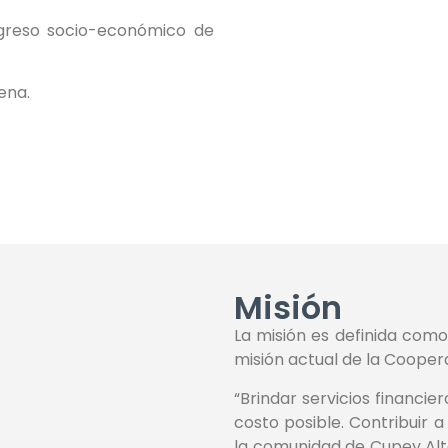
greso socio-económico de
pena.
Misión
La misión es definida como 
misión actual de la Coopera
“Brindar servicios financi
costo posible. Contribuir a
la comunidad de Cupey Alt