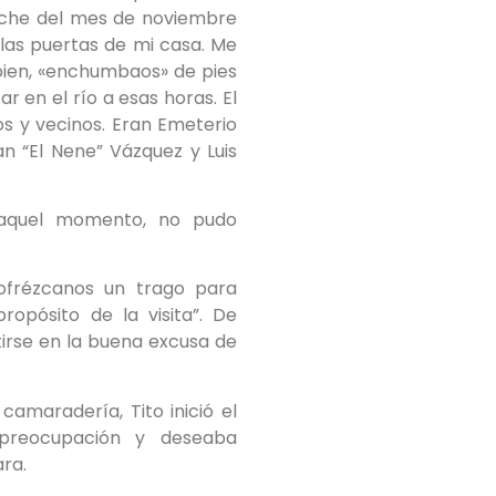
noche del mes de noviembre
las puertas de mi casa. Me
bien, «enchumbaos» de pies
r en el río a esas horas. El
s y vecinos. Eran Emeterio
n “El Nene” Vázquez y Luis
 aquel momento, no pudo
ofrézcanos un trago para
ropósito de la visita”. De
tirse en la buena excusa de
camaradería, Tito inició el
preocupación y deseaba
ara.