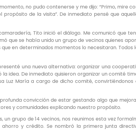
 momento, no pudo contenerse y me dijo: “Primo, mire c
l propósito de la visita”. De inmediato pensé que aquel
 camaradería, Tito inició el diálogo. Me comunicó que t
formó que se había unido un grupo de vecinos quienes a
ilias que en determinados momentos lo necesitaran. Todo
presenté una nueva alternativa: organizar una cooperativ
 la idea. De inmediato quisieron organizar un comité ti
a Luz María a cargo de dicho comité, convirtiéndonos 
 profunda convicción de estar gestando algo que mejorarí
ctores y comunidades explicando nuestro propósito.
s, un grupo de 14 vecinos, nos reunimos esta vez formal
horro y crédito. Se nombró la primera junta directiv